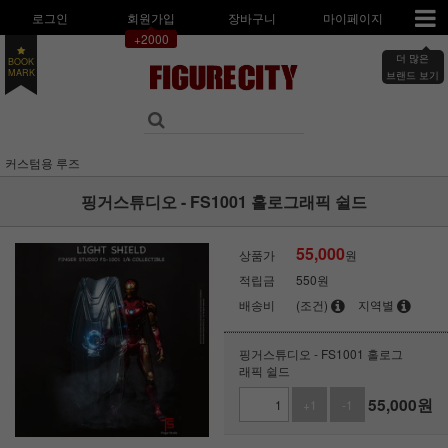
로그인
회원가입
장바구니
마이페이지
+2000
더 많은
BOOK
브랜드 보기
MARK
커스텀용 루즈
핑거스튜디오 - FS1001 홀로그래픽 쉴드
55,000
상품가
원
적립금
550원
배송비
(조건)
지역별
핑거스튜디오 - FS1001 홀로그
래픽 쉴드
55,000
원
+1
-1