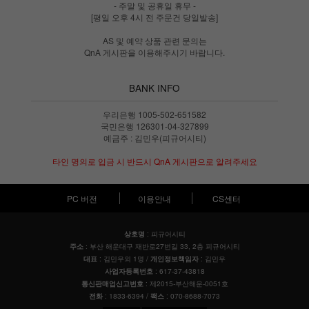
- 주말 및 공휴일 휴무 -
[평일 오후 4시 전 주문건 당일발송]
AS 및 예약 상품 관련 문의는
QnA 게시판을 이용해주시기 바랍니다.
BANK INFO
우리은행 1005-502-651582
국민은행 126301-04-327899
예금주 : 김민우(피규어시티)
타인 명의로 입금 시 반드시 QnA 게시판으로 알려주세요
PC 버전
이용안내
CS센터
: 피규어시티
상호명
: 부산 해운대구 재반로27번길 33, 2층 피규어시티
주소
: 김민우외 1명 /
: 김민우
대표
개인정보책임자
: 617-37-43818
사업자등록번호
: 제2015-부산해운-0051호
통신판매업신고번호
: 1833-6394 /
: 070-8688-7073
전화
팩스