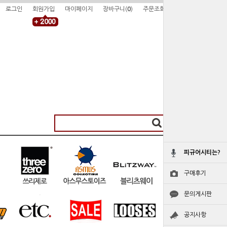
로그인
회원가입
마이페이지
장바구니(
0
)
주문조회
피규어시티는?
구매후기
문의게시판
공지사항