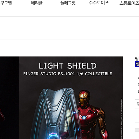
드
핑
핑