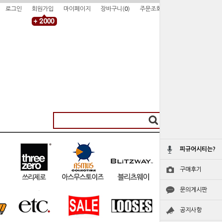
로그인
회원가입
마이페이지
장바구니(
0
)
주문조회
피규어시티는?
구매후기
문의게시판
공지사항