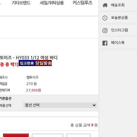
배송조회
오늘본상품
인스타그램
페이스북
토이즈 - HY033 1/12 여성 바디
8종 중 택1]
제조사
행토이즈
적립금
270 원
판매가격
27,000원
기본옵션
제품선택
총 상품 금액
0
원