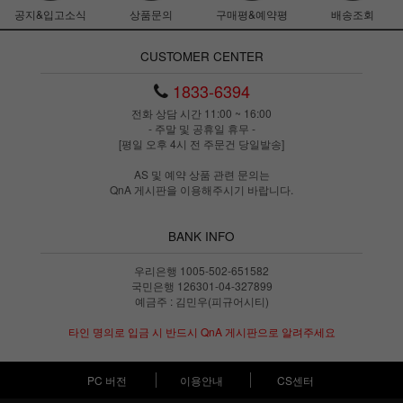
공지&입고소식
상품문의
구매평&예약평
배송조회
CUSTOMER CENTER
1833-6394
전화 상담 시간 11:00 ~ 16:00
- 주말 및 공휴일 휴무 -
[평일 오후 4시 전 주문건 당일발송]
AS 및 예약 상품 관련 문의는
QnA 게시판을 이용해주시기 바랍니다.
BANK INFO
우리은행 1005-502-651582
국민은행 126301-04-327899
예금주 : 김민우(피규어시티)
타인 명의로 입금 시 반드시 QnA 게시판으로 알려주세요
PC 버전
이용안내
CS센터