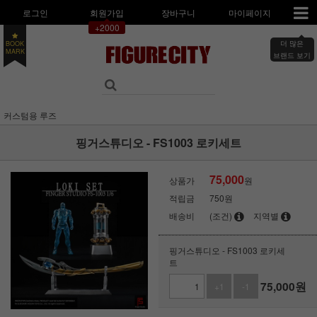
로그인
회원가입
장바구니
마이페이지
+2000
더 많은
BOOK
브랜드 보기
MARK
커스텀용 루즈
핑거스튜디오 - FS1003 로키세트
75,000
상품가
원
적립금
750원
배송비
(조건)
지역별
핑거스튜디오 - FS1003 로키세
트
75,000
원
+1
-1