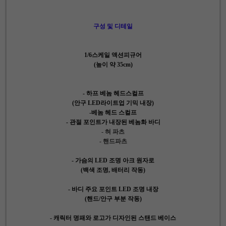
구성 및 디테일
1/6스케일 액션피규어
(높이 약 35cm)
- 하프 베놈 헤드스컬프
(안구 LED라이트업 기믹 내장)
-베놈 헤드 스컬프
- 관절 포인트가 내장된 베놈화 바디
- 혀 파츠
- 핸드파츠
- 가슴의 LED 조명 아크 원자로
(백색 조명, 배터리 작동)
- 바디 주요 포인트 LED 조명 내장
(핸드/안구 부분 작동)
- 캐릭터 명패와 로고가 디자인된 스탠드 베이스