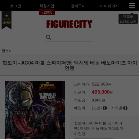
로그인
회원가입
장바구니
마이페이지
+2000
더 많은
BOOK
MARK
브랜드 보기
핫토이
핫토이 - AC04 마블 스파이더맨: 맥시멈 베놈 베노마이즈 아이
언맨
522,000
소비자가
원
495,000
상품가
원
적립금
9,900원
배송비
(조건)
지역별
핫토이 - AC04 마블 스파이더
맨: 맥시멈 베놈 베노마이즈 아
이언맨