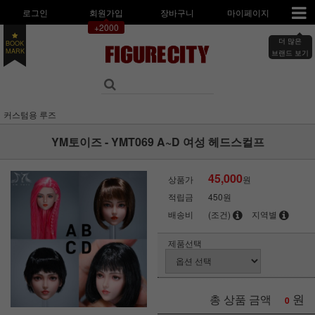
로그인
회원가입
장바구니
마이페이지
+2000
더 많은
BOOK
브랜드 보기
MARK
커스텀용 루즈
YM토이즈 - YMT069 A~D 여성 헤드스컬프
45,000
상품가
원
적립금
450원
배송비
(조건)
지역별
제품선택
원
총 상품 금액
0