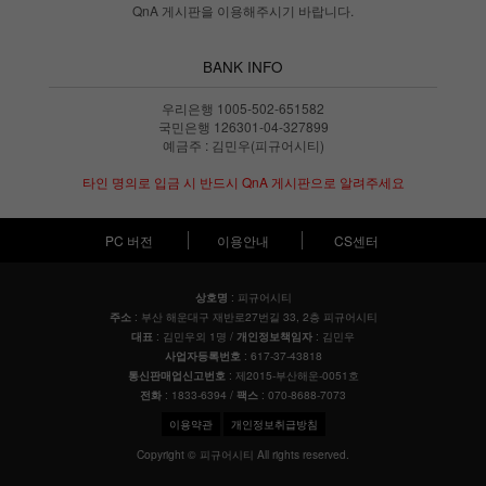
QnA 게시판을 이용해주시기 바랍니다.
BANK INFO
우리은행 1005-502-651582
국민은행 126301-04-327899
예금주 : 김민우(피규어시티)
타인 명의로 입금 시 반드시 QnA 게시판으로 알려주세요
PC 버전
이용안내
CS센터
: 피규어시티
상호명
: 부산 해운대구 재반로27번길 33, 2층 피규어시티
주소
: 김민우외 1명 /
: 김민우
대표
개인정보책임자
: 617-37-43818
사업자등록번호
: 제2015-부산해운-0051호
통신판매업신고번호
: 1833-6394 /
: 070-8688-7073
전화
팩스
이용약관
개인정보취급방침
Copyright © 피규어시티 All rights reserved.