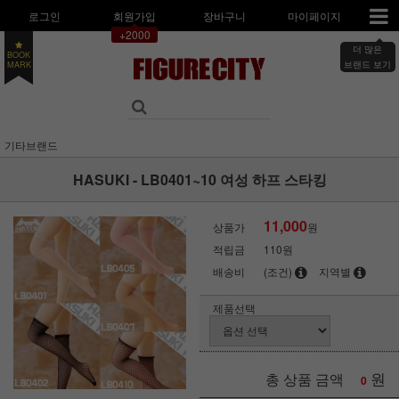
로그인
회원가입
장바구니
마이페이지
+2000
BOOK
더 많은
MARK
브랜드 보기
기타브랜드
HASUKI - LB0401~10 여성 하프 스타킹
11,000
상품가
원
적립금
110원
배송비
(조건)
지역별
제품선택
원
총 상품 금액
0