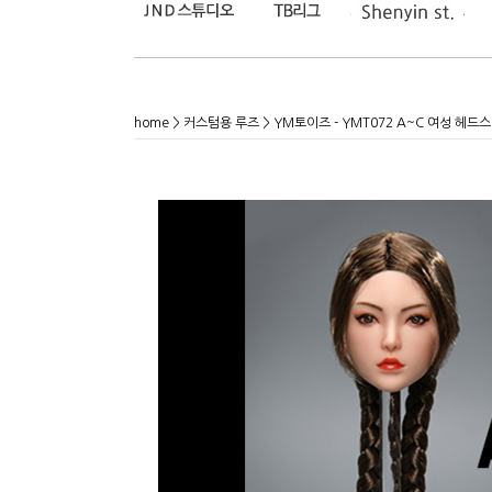
home
>
커스텀용 루즈
> YM토이즈 - YMT072 A~C 여성 헤드