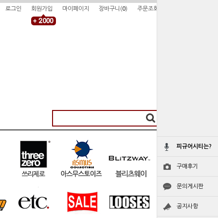
로그인
회원가입
마이페이지
장바구니(
0
)
주문조회
피규어시티는?
구매후기
문의게시판
공지사항