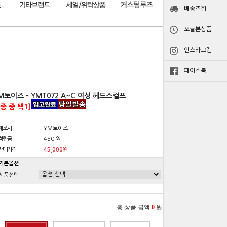
배송조회
오늘본상품
인스타그램
페이스북
M토이즈 - YMT072 A~C 여성 헤드스컬프
3종 중 택1]
제조사
YM토이즈
적립금
450 원
판매가격
45,000원
기본옵션
제품선택
총 상품 금액
0
원