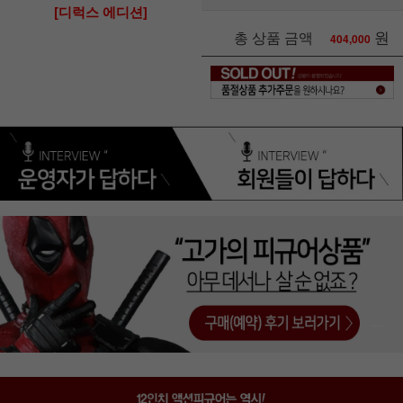
[디럭스 에디션]
원
총 상품 금액
404,000