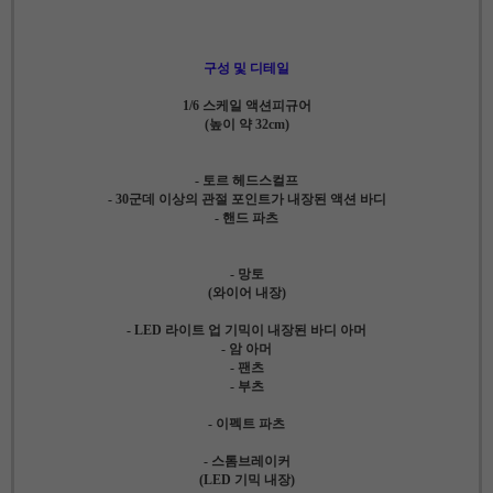
구성 및 디테일
1/6 스케일 액션피규어
(높이 약 32cm)
- 토르 헤드스컬프
- 30군데 이상의 관절 포인트가 내장된 액션 바디
- 핸드 파츠
- 망토
(와이어 내장)
- LED 라이트 업 기믹이 내장된 바디 아머
- 암 아머
- 팬츠
- 부츠
- 이펙트 파츠
- 스톰브레이커
(LED 기믹 내장)