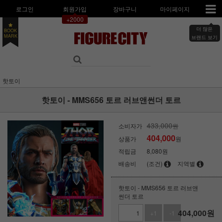
로그인
회원가입
장바구니
마이페이지
+2000
더 많은
BOOK
MARK
브랜드 보기
핫토이
핫토이 - MMS656 토르 러브앤썬더 토르
433,000
소비자가
원
404,000
상품가
원
적립금
8,080원
배송비
(조건)
지역별
핫토이 - MMS656 토르 러브앤
썬더 토르
404,000
원
+1
-1