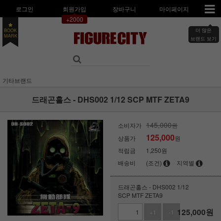
로그인
회원가입
장바구니
마이페이지
+2000
더 많은
BOOK
MARK
브랜드 보기
기타브랜드
드래곤홀스 - DHS002 1/12 SCP MTF ZETA9
145,000
소비자가
원
125,000
상품가
원
적립금
1,250원
배송비
(조건)
지역별
드래곤홀스 - DHS002 1/12
SCP MTF ZETA9
125,000
원
+1
-1