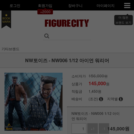
로그인
회원가입
장바구니
마이페이지
+2000
더 많은
BOOK
MARK
브랜드 보기
기타브랜드
NW토이즈 - NW006 1/12 아이언 워리어
156,000
소비자가
원
145,000
상품가
원
적립금
1,450원
배송비
(조건)
지역별
NW토이즈 - NW006 1/12 아이
언 워리어
145,000
원
+1
-1