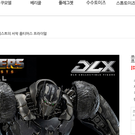
머 비스트의 서막 옵티머스 프라이멀
쓰
프
[
쓰