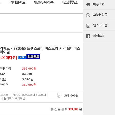
배송조회
오늘본상품
인스타그램
페이스북
리제로 - 3Z0565 트랜스포머 비스트의 서막 옵티머스
라이멀
DLX 에디션]
소비자가격
399,000원
제조사
쓰리제로
적립금
3,690 원
판매가격
369,000
원
리제로 - 3Z0565 트랜스포머 비스트의
369,000
원
서막 옵티머스 프라이멀
총 상품 금액
369,000
원