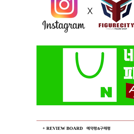
+ REVIEW BOARD
예약평&구매평