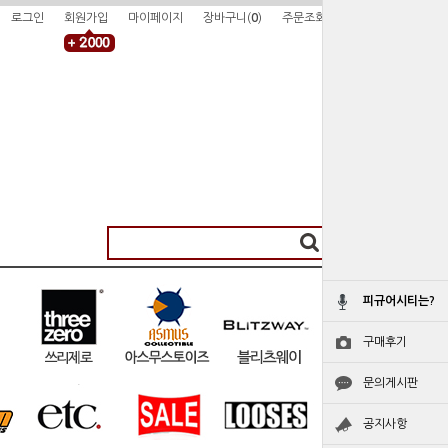
로그인
회원가입
마이페이지
장바구니(
0
)
주문조회
피규어시티는?
구매후기
문의게시판
공지사항