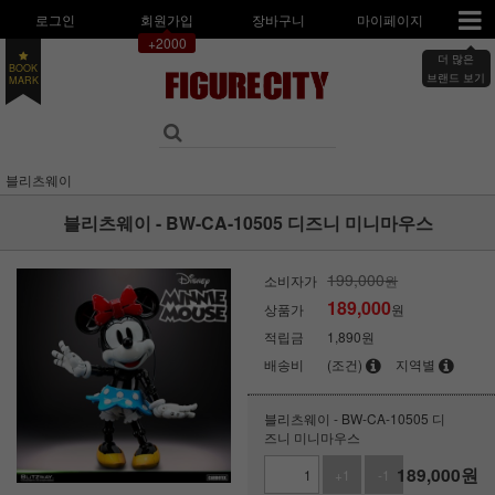
로그인
회원가입
장바구니
마이페이지
+2000
더 많은
BOOK
MARK
브랜드 보기
블리츠웨이
블리츠웨이 - BW-CA-10505 디즈니 미니마우스
199,000
소비자가
원
189,000
상품가
원
적립금
1,890원
배송비
(조건)
지역별
블리츠웨이 - BW-CA-10505 디
즈니 미니마우스
189,000
원
+1
-1