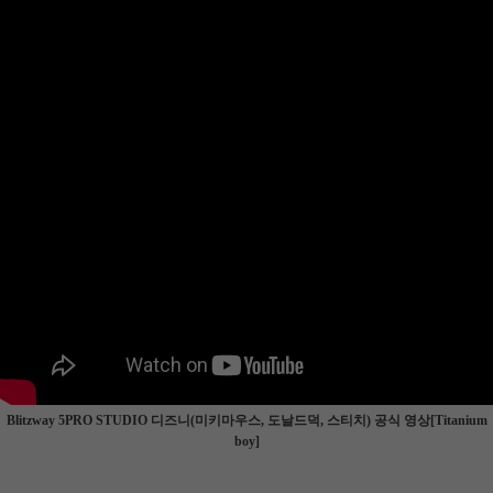
Blitzway 5PRO STUDIO 디즈니(미키마우스, 도날드덕, 스티치) 공식 영상[Titanium
boy]