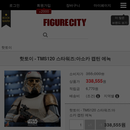
로그인
회원가입
장바구니
마이페이지
+2000
더 많은
BOOK
MARK
브랜드 보기
핫토이
핫토이 - TMS120 스타워즈:아소카 캡틴 에녹
355,000
소비자가
원
338,555
상품가
원
적립금
6,770원
배송비
(조건)
지역별
핫토이 - TMS120 스타워즈:아
소카 캡틴 에녹
338,555
원
+1
-1