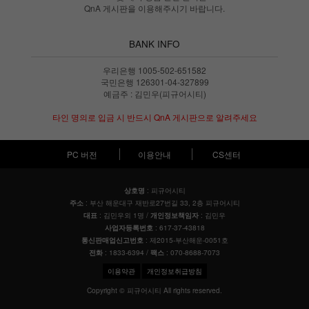
QnA 게시판을 이용해주시기 바랍니다.
BANK INFO
우리은행 1005-502-651582
국민은행 126301-04-327899
예금주 : 김민우(피규어시티)
타인 명의로 입금 시 반드시 QnA 게시판으로 알려주세요
PC 버전
이용안내
CS센터
: 피규어시티
상호명
: 부산 해운대구 재반로27번길 33, 2층 피규어시티
주소
: 김민우외 1명 /
: 김민우
대표
개인정보책임자
: 617-37-43818
사업자등록번호
: 제2015-부산해운-0051호
통신판매업신고번호
: 1833-6394 /
: 070-8688-7073
전화
팩스
이용약관
개인정보취급방침
Copyright © 피규어시티 All rights reserved.