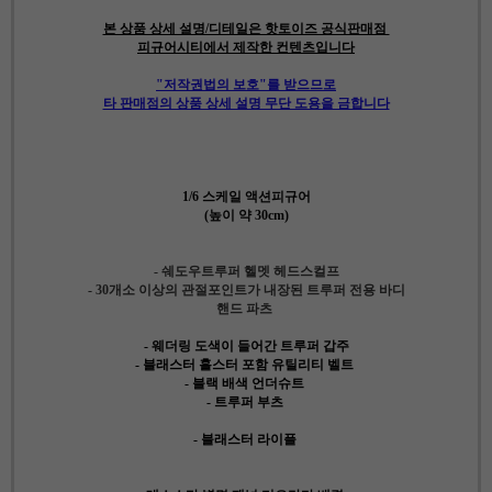
본 상품 상세 설명/디테일은 핫토이즈 공식판매점
피규어시티에서 제작한 컨텐츠입니다
"저작권법의 보호"를 받으므로
타 판매점의 상품 상세 설명 무단 도용을 금합니다
1/6 스케일 액션피규어
(높이 약 30cm)
- 쉐도우트루퍼 헬멧 헤드스컬프
- 30개소 이상의 관절포인트가 내장된 트루퍼 전용 바디
핸드 파츠
- 웨더링 도색이 들어간 트루퍼 갑주
- 블래스터 홀스터 포함 유틸리티 벨트
- 블랙 배색 언더슈트
- 트루퍼 부츠
- 블래스터 라이플