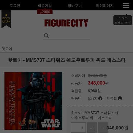
로그인
회원가입
장바구니
마이페이지
+2000
더 많은
BOOK
브랜드 보기
MARK
핫토이
핫토이 - MMS737 스타워즈 쉐도우트루퍼 위드 데스스타
366,000
소비자가
원
348,000
상품가
원
적립금
6,960원
배송비
(조건)
지역별
핫토이 - MMS737 스타워즈 쉐
도우트루퍼 위드 데스스타
348,000
원
+1
-1