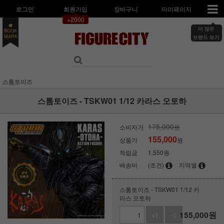
로그인
회원가입
장바구니
마이페이지
+2000
BOOK
더 많은
MARK
브랜드 보기
스톰토이즈
스톰토이즈 - TSKW01 1/12 카라스 오토하
175,000
소비자가
원
155,000
상품가
원
적립금
1,550원
배송비
(조건)
지역별
스톰토이즈 - TSKW01 1/12 카
라스 오토하
155,000
원
+1
-1