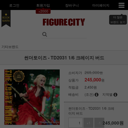
로그인
회원가입
장바구니
마이페이지
+2000
더 많은
BOOK
브랜드 보기
MARK
기타브랜드
썬더토이즈 - TD2031 1/6 크레이지 버드
265,000
소비자가
원
245,000
상품가
원
적립금
2,450원
배송비
(조건)
지역별
썬더토이즈 - TD2031 1/6 크레
이지 버드
245,000
원
+1
-1