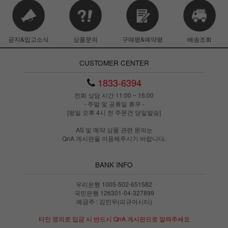
공지&입고소식
상품문의
구매평&예약평
배송조회
CUSTOMER CENTER
1833-6394
전화 상담 시간 11:00 ~ 16:00
- 주말 및 공휴일 휴무 -
[평일 오후 4시 전 주문건 당일발송]
AS 및 예약 상품 관련 문의는
QnA 게시판을 이용해주시기 바랍니다.
BANK INFO
우리은행 1005-502-651582
국민은행 126301-04-327899
예금주 : 김민우(피규어시티)
타인 명의로 입금 시 반드시 QnA 게시판으로 알려주세요