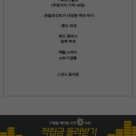
(무빙아이 기믹 내장)
- 관절포인트가 내장된 액션 바디
- 핸드 파츠
레드 원피스
컴뱃 부츠
메탈 스피어
m16 기관총
스텐드 플랫폼