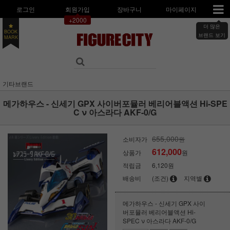
로그인
회원가입
장바구니
마이페이지
+2000
더 많은
BOOK
MARK
브랜드 보기
기타브랜드
메가하우스 - 신세기 GPX 사이버포뮬러 베리어블액션 Hi-SPE
C ν 아스라다 AKF-0/G
655,000
소비자가
원
612,000
상품가
원
적립금
6,120원
배송비
(조건)
지역별
메가하우스 - 신세기 GPX 사이
버포뮬러 베리어블액션 Hi-
SPEC ν 아스라다 AKF-0/G