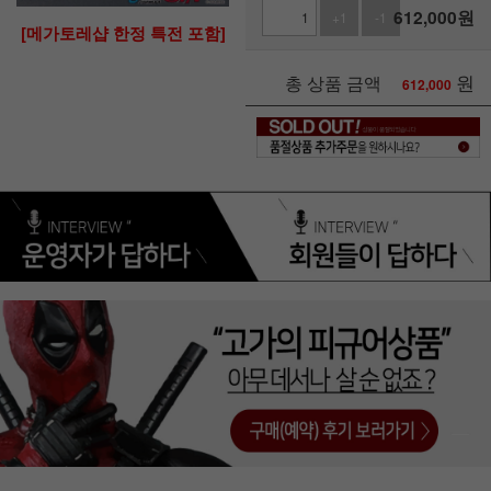
612,000
원
+1
-1
[메가토레샵 한정 특전 포함]
원
총 상품 금액
612,000