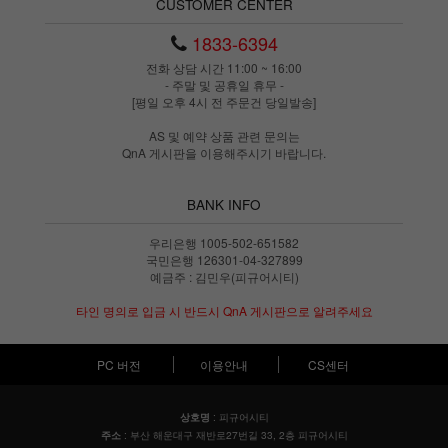
CUSTOMER CENTER
1833-6394
전화 상담 시간 11:00 ~ 16:00
- 주말 및 공휴일 휴무 -
[평일 오후 4시 전 주문건 당일발송]
AS 및 예약 상품 관련 문의는
QnA 게시판을 이용해주시기 바랍니다.
BANK INFO
우리은행 1005-502-651582
국민은행 126301-04-327899
예금주 : 김민우(피규어시티)
타인 명의로 입금 시 반드시 QnA 게시판으로 알려주세요
PC 버전
이용안내
CS센터
: 피규어시티
상호명
: 부산 해운대구 재반로27번길 33, 2층 피규어시티
주소