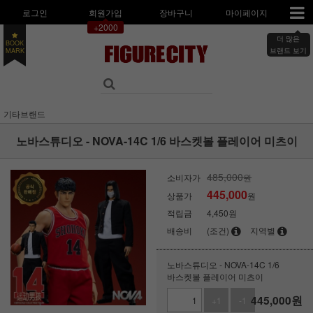
로그인
회원가입
장바구니
마이페이지
+2000
더 많은
BOOK
MARK
브랜드 보기
기타브랜드
노바스튜디오 - NOVA-14C 1/6 바스켓볼 플레이어 미츠이
485,000
소비자가
원
445,000
상품가
원
적립금
4,450원
배송비
(조건)
지역별
노바스튜디오 - NOVA-14C 1/6
바스켓볼 플레이어 미츠이
445,000
원
+1
-1