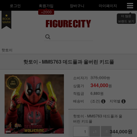
로그인
회원가입
장바구니
마이페이지
+2000
더 많은
BOOK
브랜드 보기
MARK
핫토이
핫토이 - MMS763 데드풀과 울버린 키드풀
375,000
소비자가
원
344,000
상품가
원
적립금
6,880원
배송비
(조건)
지역별
핫토이 - MMS763 데드풀과 울
버린 키드풀
344,000
원
+1
-1