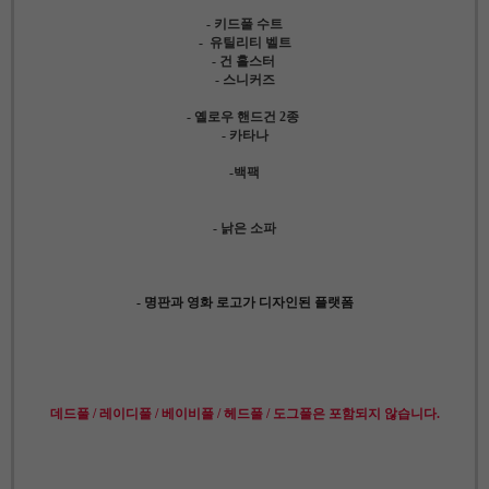
- 키드풀 수트
- 유틸리티 벨트
- 건 홀스터
- 스니커즈
- 옐로우 핸드건 2종
- 카타나
-백팩
- 낡은 소파
- 명판과 영화 로고가 디자인된 플랫폼
데드풀 / 레이디풀 / 베이비풀 / 헤드풀 / 도그풀은 포함되지 않습니다.