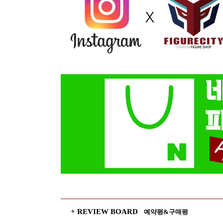
+ REVIEW BOARD
예약평&구매평