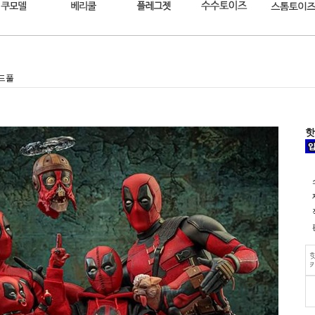
키드풀
핫