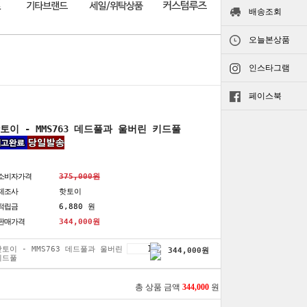
배송조회
오늘본상품
인스타그램
페이스북
토이 - MMS763 데드풀과 울버린 키드풀
소비자가격
375,000원
제조사
핫토이
적립금
6,880 원
판매가격
344,000
원
핫토이 - MMS763 데드풀과 울버린
344,000
원
키드풀
총 상품 금액
344,000
원