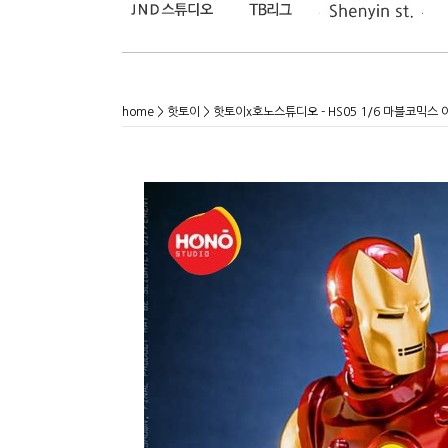
home
>
핫토이
> 핫토이x호노스튜디오 - HS05 1/6 마블코믹스