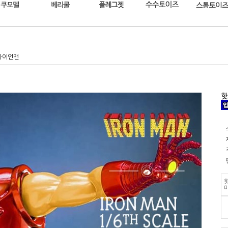
 아이언맨
핫
핫