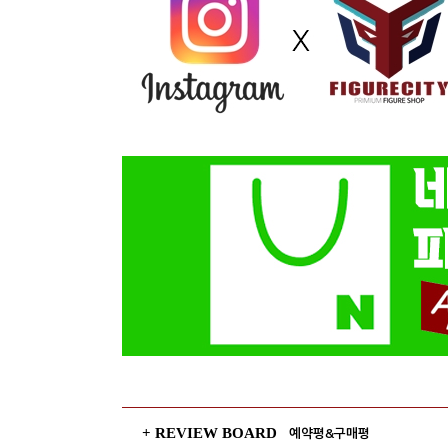
+ REVIEW BOARD
예약평&구매평