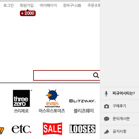
로그인
회원가입
마이페이지
장바구니(
0
)
주문조회
피규어시티는?
구매후기
문의게시판
공지사항