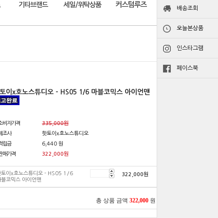
배송조회
오늘본상품
인스타그램
페이스북
토이x호노스튜디오 - HS05 1/6 마블코믹스 아이언맨
소비자가격
335,000원
제조사
핫토이x호노스튜디오
적립금
6,440 원
판매가격
322,000
원
토이x호노스튜디오 - HS05 1/6
322,000
원
마블코믹스 아이언맨
총 상품 금액
322,000
원