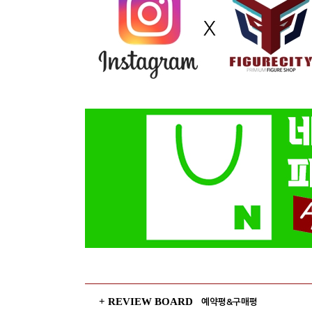
+ REVIEW BOARD
예약평&구매평