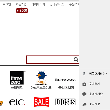
로그인
회원가입
마이페이지
장바구니(
0
)
주문조회
피규어시티는?
구매후기
문의게시판
공지사항