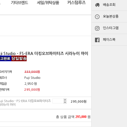
배송조회
오늘본상품
인스타그램
페이스북
uji Studio - FS-ERA 더킹오브파이터즈 시라누이 마이
소비자가격
333,000원
제조사
Fuji Studio
적립금
2,950 원
판매가격
295,000
원
uji Studio - FS-ERA 더킹오브파이터즈
295,000
원
시라누이 마이
총 상품 금액
295,000
원