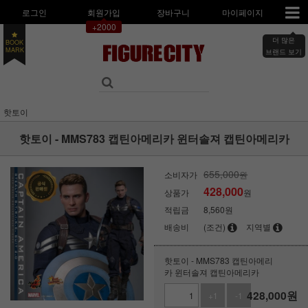
로그인
회원가입
장바구니
마이페이지
+2000
더 많은
BOOK
MARK
브랜드 보기
핫토이
핫토이 - MMS783 캡틴아메리카 윈터솔져 캡틴아메리카
655,000
소비자가
원
428,000
상품가
원
적립금
8,560원
배송비
(조건)
지역별
핫토이 - MMS783 캡틴아메리
카 윈터솔져 캡틴아메리카
428,000
원
+1
-1