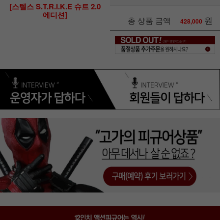
[스텔스 S.T.R.I.K.E 슈트 2.0
에디션]
원
총 상품 금액
428,000