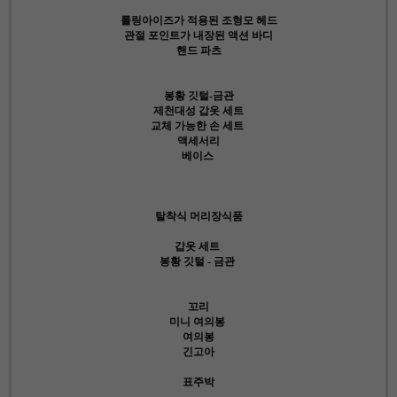
롤링아이즈가 적용된 조형모 헤드
관절 포인트가 내장된 액션 바디
핸드 파츠
봉황 깃털-금관
제천대성 갑옷 세트
교체 가능한 손 세트
액세서리
베이스
탈착식 머리장식품
갑옷 세트
봉황 깃털 - 금관
꼬리
미니 여의봉
여의봉
긴고아
표주박