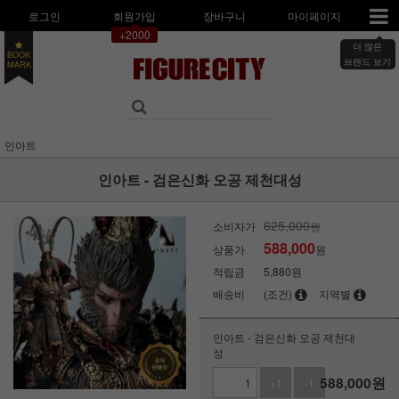
로그인
회원가입
장바구니
마이페이지
+2000
더 많은
BOOK
MARK
브랜드 보기
인아트
인아트 - 검은신화 오공 제천대성
625,000
소비자가
원
588,000
상품가
원
적립금
5,880원
배송비
(조건)
지역별
인아트 - 검은신화 오공 제천대
성
588,000
원
+1
-1