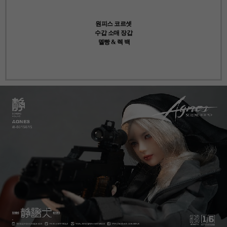
원피스 코르셋
수갑 소매 장갑
멜빵 & 렉 백