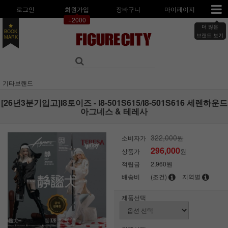
로그인
회원가입
장바구니
마이페이지
+2000
더 많은
BOOK
브랜드 보기
MARK
기타브랜드
[26년3분기입고]I8토이즈 - I8-501S615/I8-501S616 세렌하운드
아그네스 & 테레사
322,000
소비자가
원
296,000
상품가
원
적립금
2,960원
배송비
(조건)
지역별
제품선택