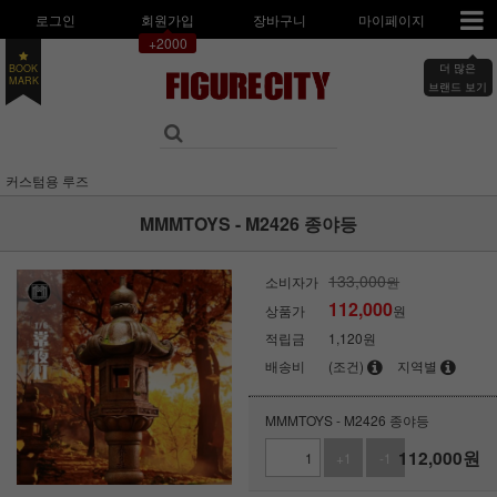
로그인
회원가입
장바구니
마이페이지
+2000
BOOK
더 많은
MARK
브랜드 보기
커스텀용 루즈
MMMTOYS - M2426 종야등
133,000
소비자가
원
112,000
상품가
원
적립금
1,120원
배송비
(조건)
지역별
MMMTOYS - M2426 종야등
112,000
원
+1
-1