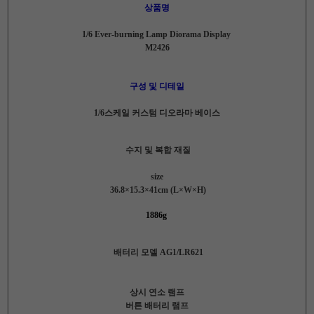
상품명
1/6 Ever-burning Lamp Diorama Display
M2426
구성 및 디테일
1/6스케일 커스텀 디오라마 베이스
수지 및 복합 재질
size
36.8×15.3×41cm (L×W×H)
1886g
배터리 모델 AG1/LR621
상시 연소 램프
버튼 배터리 램프