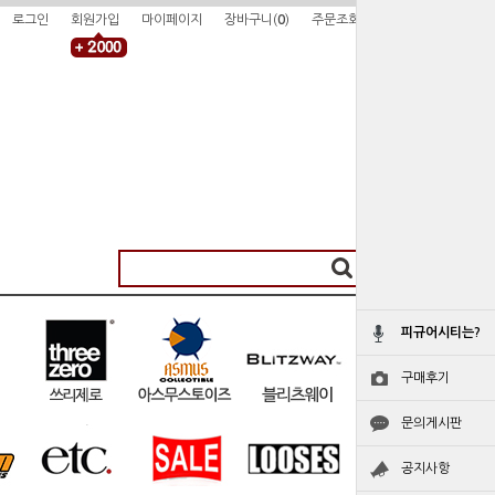
로그인
회원가입
마이페이지
장바구니(
0
)
주문조회
피규어시티는?
구매후기
문의게시판
공지사항