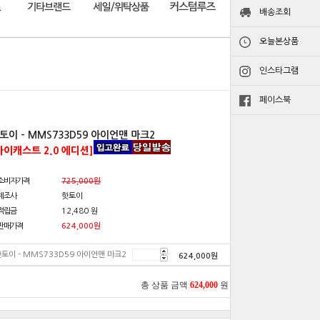
배송조회
오늘본상품
인스타그램
페이스북
토이 - MMS733D59 아이언맨 마크2
다이캐스트 2.0 에디션]
소비자가격
725,000원
제조사
핫토이
적립금
12,480 원
판매가격
624,000
원
토이 - MMS733D59 아이언맨 마크2
624,000
원
총 상품 금액
624,000
원