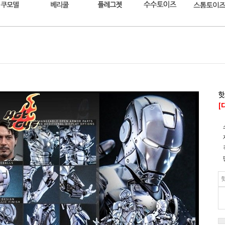
핫
[
핫