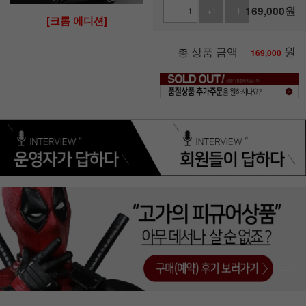
169,000
원
+1
-1
[크롬 에디션]
원
총 상품 금액
169,000