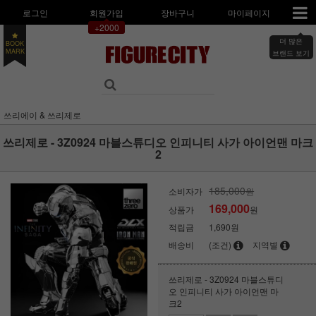
로그인
회원가입
장바구니
마이페이지
+2000
더 많은
BOOK
MARK
브랜드 보기
쓰리에이 & 쓰리제로
쓰리제로 - 3Z0924 마블스튜디오 인피니티 사가 아이언맨 마크
2
185,000
소비자가
원
169,000
상품가
원
적립금
1,690원
배송비
(조건)
지역별
쓰리제로 - 3Z0924 마블스튜디
오 인피니티 사가 아이언맨 마
크2