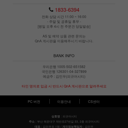
1833-6394
전화 상담 시간 11:00 ~ 16:00
- 주말 및 공휴일 휴무 -
[평일 오후 4시 전 주문건 당일발송]
AS 및 예약 상품 관련 문의는
QnA 게시판을 이용해주시기 바랍니다.
BANK INFO
우리은행 1005-502-651582
국민은행 126301-04-327899
예금주 : 김민우(피규어시티)
타인 명의로 입금 시 반드시 QnA 게시판으로 알려주세요
PC 버전
이용안내
CS센터
: 피규어시티
상호명
: 부산 해운대구 재반로27번길 33, 2층 피규어시티
주소
: 김민우외 1명 /
: 김민우
대표
개인정보책임자