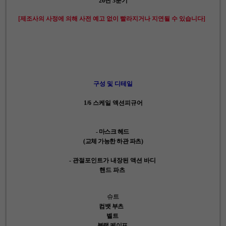
26년 3분기
[제조사의 사정에 의해 사전 예고 없이 빨라지거나 지연될 수 있습니다]
구성 및 디테일
1/6 스케일 액션피규어
- 마스크 헤드
(교체 가능한 하관 파츠)
- 관절포인트가 내장된 액션 바디
핸드 파츠
슈트
컴뱃 부츠
벨트
블랙 케이프