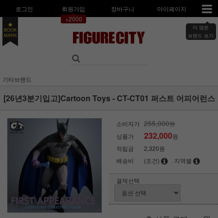
로그인
회원가입
장바구니
마이페이지
+2000
더 많은
BOOK
브랜드 보기
MARK
기타브랜드
[26년3분기입고]Cartoon Toys - CT-CT01 퍼스트 어피어런스
255,000
소비자가
원
232,000
상품가
원
적립금
2,320원
배송비
(조건)
지역별
결제선택