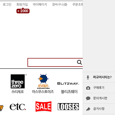
로그인
회원가입
마이페이지
장바구니(
0
)
주문조회
피규어시티는?
구매후기
문의게시판
공지사항