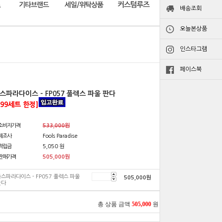
배송조회
오늘본상품
인스타그램
페이스북
스파라다이스 - FP057 풀렉스 파울 판다
199세트 한정]
소비자가격
533,000원
제조사
Fools Paradise
적립금
5,050 원
판매가격
505,000
원
스파라다이스 - FP057 풀렉스 파울
505,000
원
판다
총 상품 금액
505,000
원