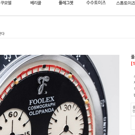
판다
풀
[
풀