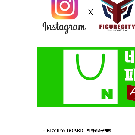
+ REVIEW BOARD
예약평&구매평