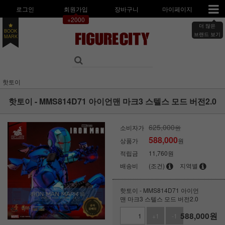
로그인
회원가입
장바구니
마이페이지
+2000
더 많은
BOOK
브랜드 보기
MARK
핫토이
핫토이 - MMS814D71 아이언맨 마크3 스텔스 모드 버전2.0
625,000
소비자가
원
588,000
상품가
원
적립금
11,760원
배송비
(조건)
지역별
핫토이 - MMS814D71 아이언
맨 마크3 스텔스 모드 버전2.0
588,000
원
+1
-1