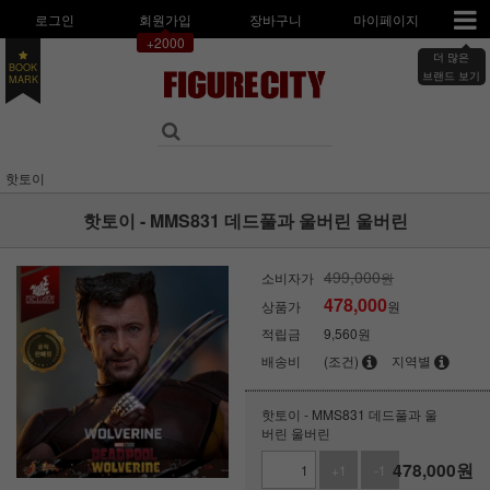
로그인
회원가입
장바구니
마이페이지
+2000
더 많은
BOOK
브랜드 보기
MARK
핫토이
핫토이 - MMS831 데드풀과 울버린 울버린
499,000
소비자가
원
478,000
상품가
원
적립금
9,560원
배송비
(조건)
지역별
핫토이 - MMS831 데드풀과 울
버린 울버린
478,000
원
+1
-1