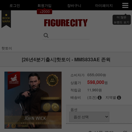
로그인
회원가입
장바구니
마이페이지
+2000
더 많은
BOOK
MARK
브랜드 보기
핫토이
[26년4분기출시]핫토이 - MMS833AE 존윅
655,000
소비자가
원
598,000
상품가
원
적립금
11,960원
배송비
(조건)
지역별
옵션