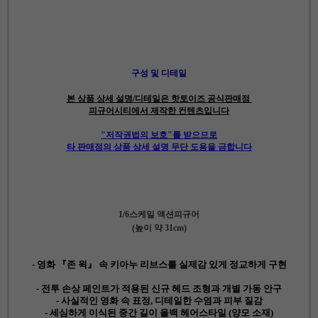
구성 및 디테일
본 상품 상세 설명/디테일은 핫토이즈 공식판매점
피규어시티에서 제작한 컨텐츠입니다
"저작권법의 보호"를 받으므로
타 판매점의 상품 상세 설명 무단 도용을 금합니다
1/6스케일 액션피규어
(높이 약 31cm)
- 영화 『존 윅』 속 키아누 리브스를 실제감 있게 정교하게 구현
- 전투 손상 페인트가 적용된 신규 헤드 조형과 개별 가동 안구
- 사실적인 영화 속 표정, 디테일한 수염과 피부 질감
- 세심하게 이식된 중간 길이 올백 헤어스타일 (양모 소재)