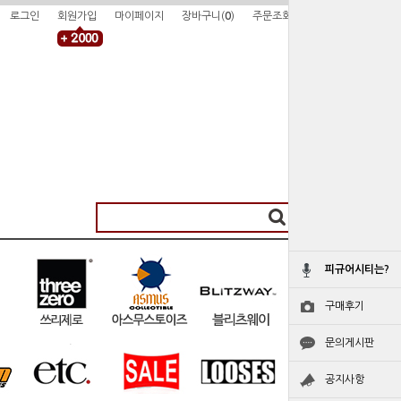
로그인
회원가입
마이페이지
장바구니(
0
)
주문조회
피규어시티는?
구매후기
문의게시판
공지사항