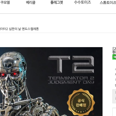
미네이터2 심판의 날 엔도스켈레톤
[
판