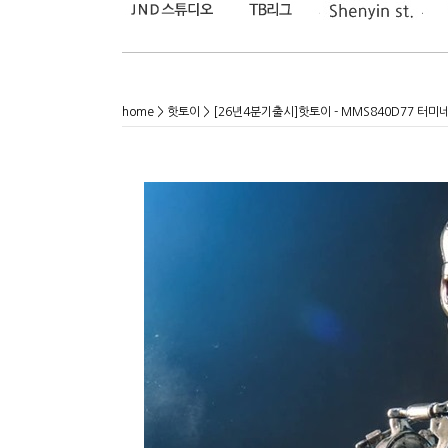
home
>
핫토이
> [26년4분기출시]핫토이 - MMS840D77 터