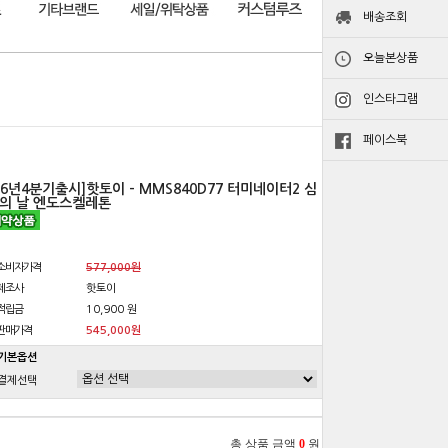
배송조회
오늘본상품
인스타그램
페이스북
26년4분기출시]핫토이 - MMS840D77 터미네이터2 심
의 날 엔도스켈레톤
소비자가격
577,000원
제조사
핫토이
적립금
10,900 원
판매가격
545,000원
기본옵션
결제선택
총 상품 금액
0
원