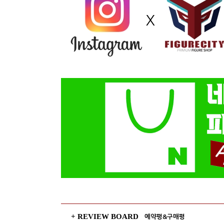
+ REVIEW BOARD
예약평&구매평