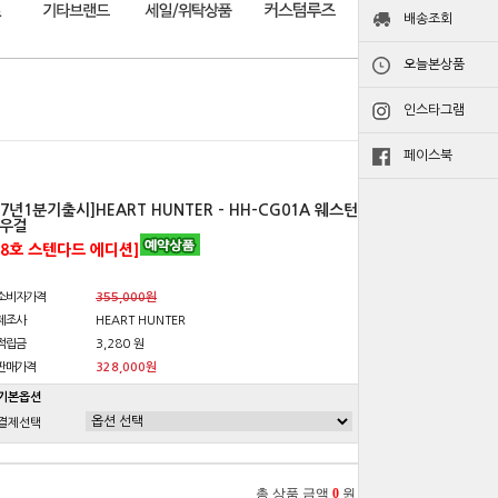
배송조회
오늘본상품
인스타그램
페이스북
27년1분기출시]HEART HUNTER - HH-CG01A 웨스턴
우걸
18호 스텐다드 에디션]
소비자가격
355,000원
제조사
HEART HUNTER
적립금
3,280 원
판매가격
328,000원
기본옵션
결제선택
총 상품 금액
0
원