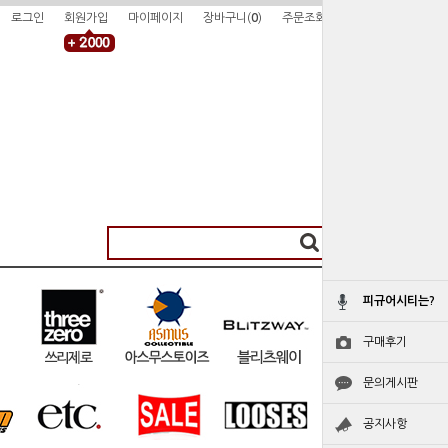
로그인
회원가입
마이페이지
장바구니(
0
)
주문조회
피규어시티는?
구매후기
문의게시판
공지사항