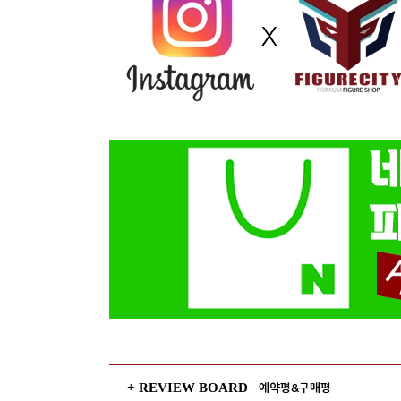
+ REVIEW BOARD
예약평&구매평