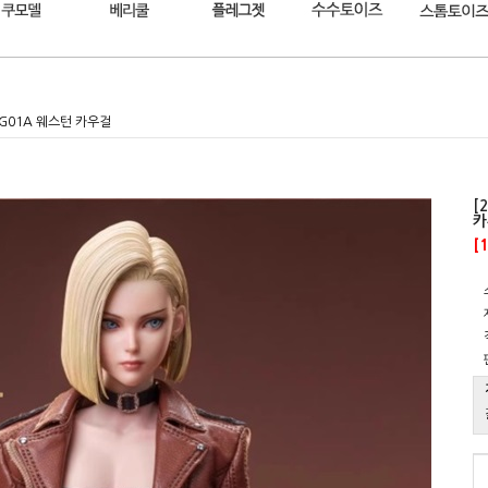
-CG01A 웨스턴 카우걸
[
카
[