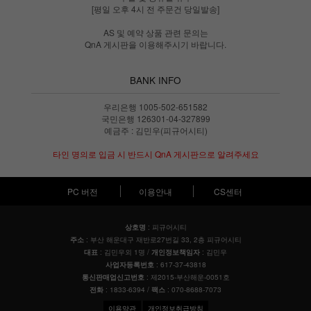
[평일 오후 4시 전 주문건 당일발송]
AS 및 예약 상품 관련 문의는
QnA 게시판을 이용해주시기 바랍니다.
BANK INFO
우리은행 1005-502-651582
국민은행 126301-04-327899
예금주 : 김민우(피규어시티)
타인 명의로 입금 시 반드시 QnA 게시판으로 알려주세요
PC 버전
이용안내
CS센터
: 피규어시티
상호명
: 부산 해운대구 재반로27번길 33, 2층 피규어시티
주소
: 김민우외 1명 /
: 김민우
대표
개인정보책임자
: 617-37-43818
사업자등록번호
: 제2015-부산해운-0051호
통신판매업신고번호
: 1833-6394 /
: 070-8688-7073
전화
팩스
이용약관
개인정보취급방침