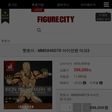
로그인
회원가입
장바구니
마이페이지
+2000
더 많은
BOOK
MARK
브랜드 보기
핫토이
핫토이 - MMS848D78 아이언맨 마크3
633,000
소비자가
원
598,000
상품가
원
적립금
11,960원
배송비
(조건)
지역별
핫토이 - MMS848D78 아이언
맨 마크3
598,000
원
+1
-1