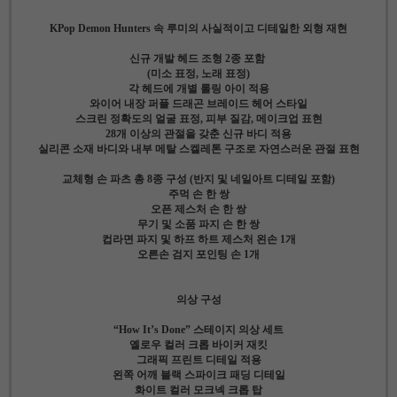
KPop Demon Hunters 속 루미의 사실적이고 디테일한 외형 재현
신규 개발 헤드 조형 2종 포함
(미소 표정, 노래 표정)
각 헤드에 개별 롤링 아이 적용
와이어 내장 퍼플 드래곤 브레이드 헤어 스타일
스크린 정확도의 얼굴 표정, 피부 질감, 메이크업 표현
28개 이상의 관절을 갖춘 신규 바디 적용
실리콘 소재 바디와 내부 메탈 스켈레톤 구조로 자연스러운 관절 표현
교체형 손 파츠 총 8종 구성 (반지 및 네일아트 디테일 포함)
주먹 손 한 쌍
오픈 제스처 손 한 쌍
무기 및 소품 파지 손 한 쌍
컵라면 파지 및 하프 하트 제스처 왼손 1개
오른손 검지 포인팅 손 1개
의상 구성
“How It’s Done” 스테이지 의상 세트
옐로우 컬러 크롭 바이커 재킷
그래픽 프린트 디테일 적용
왼쪽 어깨 블랙 스파이크 패딩 디테일
화이트 컬러 모크넥 크롭 탑