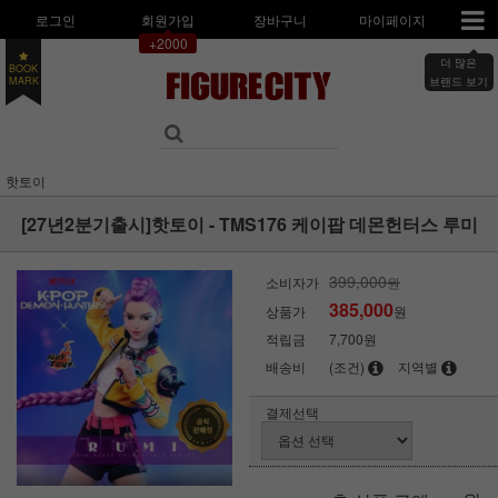
로그인
회원가입
장바구니
마이페이지
+2000
더 많은
BOOK
MARK
브랜드 보기
핫토이
[27년2분기출시]핫토이 - TMS176 케이팝 데몬헌터스 루미
399,000
소비자가
원
385,000
상품가
원
적립금
7,700원
배송비
(조건)
지역별
결제선택