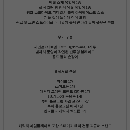
메탈 소재 목걸이 1종
실버 컬러 참 장식 메탈 목걸이 1종
핑크 스트라이프 디테일의 블랙 하이웨이스트 쇼츠
퍼플 컬러 노리개 장식 포함
핑크 및 그린 스트라이프 디테일의 블랙 종아리 길이 플랫폼 부츠
무기 구성
사인검 (사호검, Four Tiger Sword) 1자루
별자리 문양이 각인된 반투명 블레이드
골드 컬러 손잡이
액세서리 구성
마이크 1개
스마트폰 1개
캐릭터 그래픽 프린트 컵라면 1개
HUNTR/X 응원봉 1개
루미 홀로그램 사인 포스터 1장
루미 홀로그램 배너 1장
렌티큘러 캐릭터 백드롭 1개
캐릭터 네임플레이트 포함 스테이지 테마 전용 피규어 스탠드