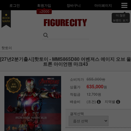
로그인
회원가입
장바구니
마이페이지
+2000
더 많은
BOOK
브랜드 보기
MARK
핫토이
[27년2분기출시]핫토이 - MMS865D80 어벤져스 에이지 오브 울
트론 아이언맨 마크43
655,000
소비자가
원
635,000
상품가
원
적립금
12,700원
배송비
(조건)
지역별
결제선택