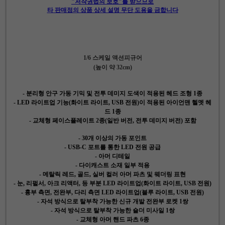
"저작권법의 보호"를 받으므로
타 판매점의 상품 상세 설명 무단 도용을 금합니다
1/6 스케일 액션피규어
(높이 약 32cm)
- 분리형 안구 가동 기믹 및 전투 데미지 도색이 적용된 헤드 조형 1종
- LED 라이트업 기능(화이트 라이트, USB 전원)이 적용된 아이언맨 헬멧 헤
드 1종
- 교체형 페이스플레이트 2종(일반 버전, 전투 데미지 버전) 포함
- 30개 이상의 가동 포인트
- USB-C 포트를 통한 LED 전원 공급
- 아머 디테일
- 다이캐스트 소재 일부 적용
- 메탈릭 레드, 골드, 실버 컬러 아머 파츠 및 웨더링 표현
- 눈, 리펄서, 아크 리액터, 등 부분 LED 라이트업(화이트 라이트, USB 전원)
- 흉부 측면, 전완부, 다리 측면 LED 라이트업(블루 라이트, USB 전원)
- 자석 방식으로 탈부착 가능한 신규 개발 전완부 로켓 1쌍
- 자석 방식으로 탈부착 가능한 숄더 미사일 1쌍
- 교체형 아머 핸드 파츠 6종