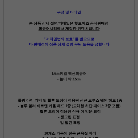
구성 및 디테일
본 상품 상세 설명/디테일은 핫토이즈 공식판매점
피규어시티에서 제작한 컨텐츠입니다
"저작권법의 보호"를 받으므로
타 판매점의 상품 상세 설명 무단 도용을 금합니다
1/6스케일 액션피규어
- 높이 약 32cm
- 롤링 아이 기믹 및 혈흔 도장이 적용된 신규 브루스 웨인 헤드 1종
- 블루 컬러 배트맨 카울 헤드 1종 (교체형 하단 페이스 3종 포함)
- 혈흔 도장이 적용된 신규 이 악문 표정
- 찡그린 표정
- 입 벌린 표정
- 30개소 가동의 전용 근육질 바디