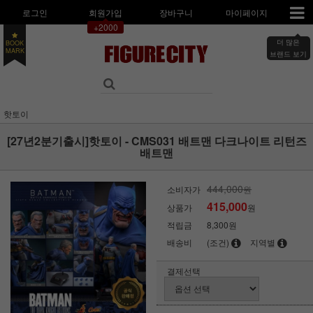
로그인
회원가입
장바구니
마이페이지
+2000
더 많은
BOOK
브랜드 보기
MARK
핫토이
[27년2분기출시]핫토이 - CMS031 배트맨 다크나이트 리턴즈
배트맨
444,000
소비자가
원
415,000
상품가
원
적립금
8,300원
배송비
(조건)
지역별
결제선택