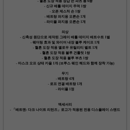
- 혈흔 도장 적용 장갑 손 파츠 총 6종
- 신규 배틀 데미지 주먹 1쌍
- 오픈 제스처 손 1쌍
- 배트랑 파지용 오른손 1개
- 라이플 파지용 오른손 1개
의상
- 신축성 원단으로 제작된 그레이 배틀 데미지 배트수트 1벌
- 웨더링 효과 및 와이어 내장 블루 케이프 1개
- 혈흔 도장 적용 옐로우 유틸리티 벨트 1개
- 혈흔 도장 적용 블루 건틀릿 1쌍
- 혈흔 도장 적용 블루 부츠 1쌍
- 마스크 오프 상태 카울 1개 (브루스 웨인 헤드와 함께 장착 가능)
무기
- 배트랑 4개
- 로프 연결 배트랑 1개
- 라이플 1정
액세서리
- 「배트맨: 다크 나이트 리턴즈」로고가 적용된 전용 디스플레이 스탠드