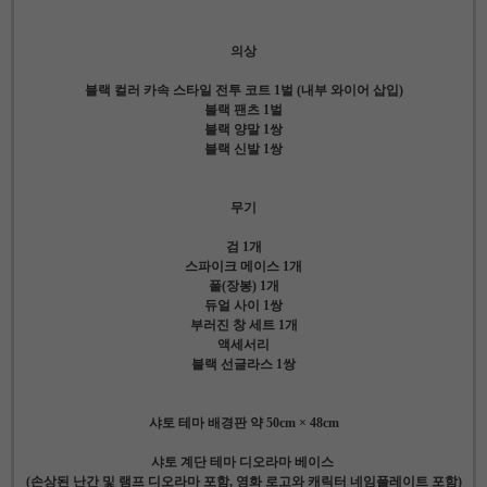
의상
블랙 컬러 카속 스타일 전투 코트 1벌 (내부 와이어 삽입)
블랙 팬츠 1벌
블랙 양말 1쌍
블랙 신발 1쌍
무기
검 1개
스파이크 메이스 1개
폴(장봉) 1개
듀얼 사이 1쌍
부러진 창 세트 1개
액세서리
블랙 선글라스 1쌍
샤토 테마 배경판 약 50cm × 48cm
샤토 계단 테마 디오라마 베이스
(손상된 난간 및 램프 디오라마 포함, 영화 로고와 캐릭터 네임플레이트 포함)