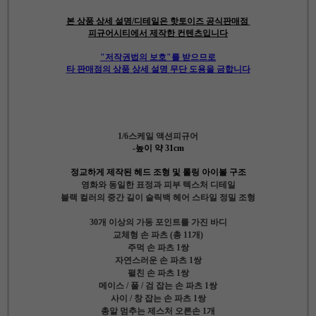
본 상품 상세 설명/디테일은 핫토이즈 공식판매점
피규어시티에서 제작한 컨텐츠입니다
"저작권법의 보호"를 받으므로
타 판매점의 상품 상세 설명 무단 도용을 금합니다
1/6스케일 액션피규어
-높이 약 31cm
정교하게 제작된 헤드 조형 및 롤링 아이볼 구조
영화와 동일한 표정과 피부 텍스처 디테일
블랙 컬러의 중간 길이 슬릭백 헤어 스타일 정밀 조형
30개 이상의 가동 포인트를 가진 바디
교체형 손 파츠 (총 11개)
주먹 손 파츠 1쌍
자연스러운 손 파츠 1쌍
펼친 손 파츠 1쌍
메이스 / 폴 / 검 잡는 손 파츠 1쌍
사이 / 창 잡는 손 파츠 1쌍
총알 멈추는 제스처 오른손 1개