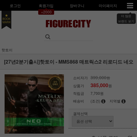
로그인
회원가입
장바구니
마이페이지
+2000
BOOK
더 많은
MARK
브랜드 보기
핫토이
[27년2분기출시]핫토이 - MMS868 매트릭스2 리로디드 네오
399,000
소비자가
원
385,000
상품가
원
적립금
7,700원
배송비
(조건)
지역별
결제선택