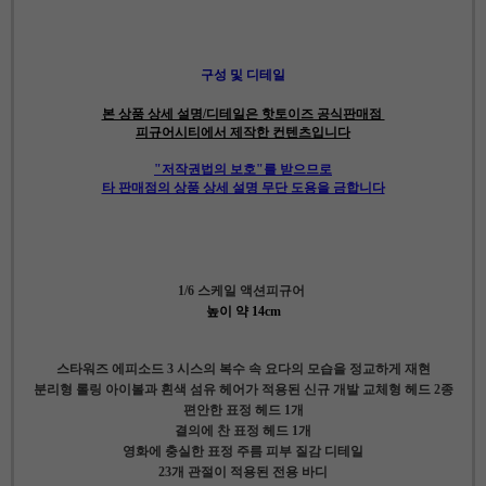
구성 및 디테일
본 상품 상세 설명/디테일은 핫토이즈 공식판매점
피규어시티에서 제작한 컨텐츠입니다
"저작권법의 보호"를 받으므로
타 판매점의 상품 상세 설명 무단 도용을 금합니다
1/6 스케일 액션피규어
높이 약 14cm
스타워즈 에피소드 3 시스의 복수 속 요다의 모습을 정교하게 재현
분리형 롤링 아이볼과 흰색 섬유 헤어가 적용된 신규 개발 교체형 헤드 2종
편안한 표정 헤드 1개
결의에 찬 표정 헤드 1개
영화에 충실한 표정 주름 피부 질감 디테일
23개 관절이 적용된 전용 바디