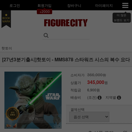
로그인
회원가입
장바구니
마이페이지
+2000
더 많은
BOOK
MARK
브랜드 보기
핫토이
[27년3분기출시]핫토이 - MMS878 스타워즈 시스의 복수 요다
366,000
소비자가
원
345,000
상품가
원
적립금
6,900원
배송비
(조건)
지역별
결제선택