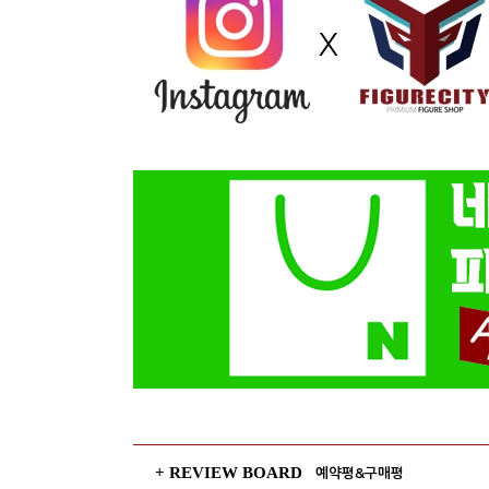
+ REVIEW BOARD
예약평&구매평