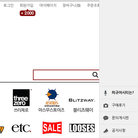
로그인
회원가입
마이페이지
장바구니(
0
)
주문조회
피규어시티는?
구매후기
문의게시판
공지사항