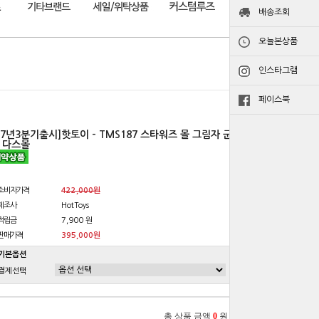
배송조회
오늘본상품
인스타그램
페이스북
27년3분기출시]핫토이 - TMS187 스타워즈 몰 그림자 군
 다스몰
소비자가격
422,000원
제조사
HotToys
적립금
7,900 원
판매가격
395,000원
기본옵션
결제선택
총 상품 금액
0
원