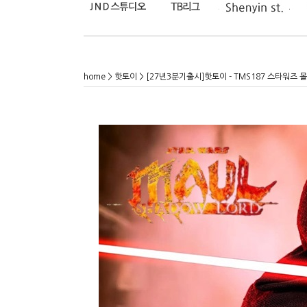
home
>
핫토이
> [27년3분기출시]핫토이 - TMS187 스타워즈 