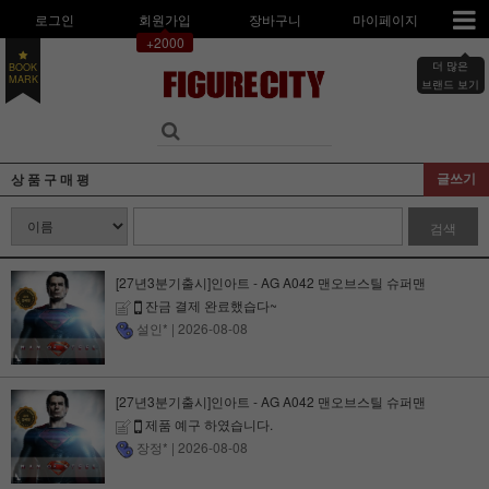
로그인
회원가입
장바구니
마이페이지
+2000
더 많은
BOOK
MARK
브랜드 보기
글쓰기
상 품 구 매 평
검색
[27년3분기출시]인아트 - AG A042 맨오브스틸 슈퍼맨
잔금 결제 완료했습다~
설인*
| 2026-08-08
[27년3분기출시]인아트 - AG A042 맨오브스틸 슈퍼맨
제품 예구 하였습니다.
장정*
| 2026-08-08