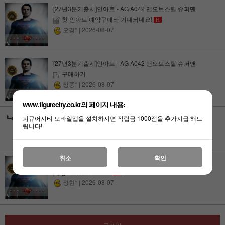
[27년3분기출시]인아트 - AG A042 맨오브스틸 슈퍼맨
첫 인아트 예약구매라 기대되네요!
H
오경*
| 2026-08-07
[27년3분기출시]인아트 - AG A042 맨오브스틸 슈퍼맨
구매하기
정중*
| 2026-08-07
www.figurecity.co.kr의 페이지 내용:
[27년3분기출시]인아트 - AG A042 맨오브스틸 슈퍼맨
피규어시티 모바일앱을 설치하시면 적립금 1000점을 추가지급 해드
립니다!
구매하기
H
| 2026-08-07
취소
확인
[27년3분기출시]인아트 - AG A042 맨오브스틸 슈퍼맨
예약했어요 ~~^^
H
장현*
| 2026-08-07