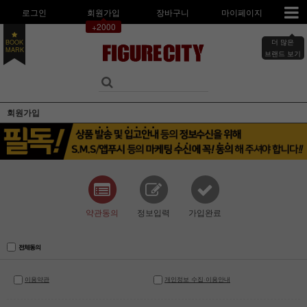
로그인
회원가입
장바구니
마이페이지
+2000
BOOK
더 많은
MARK
브랜드 보기
회원가입
약관동의
정보입력
가입완료
전체동의
이용약관
개인정보 수집·이용안내