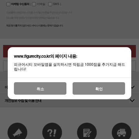
마케팅 수신동의
(
이메일
SMS
)
쇼핑몰에서 제공하는 신상품 소식/ 할인쿠폰을 무상으로 보내드립니다!
단, 상품 구매 정보는 수신동의 여부 관계없이 발송됩니다.
제공 동의를 하지 않으셔도 서비스 이용에는 문제가 없습니다.
확인
www.figurecity.co.kr의 페이지 내용:
피규어시티 모바일앱을 설치하시면 적립금 1000점을 추가지급 해드
취소
립니다!
이용약관
취소
확인
개인정보 수집 및 이용 안내