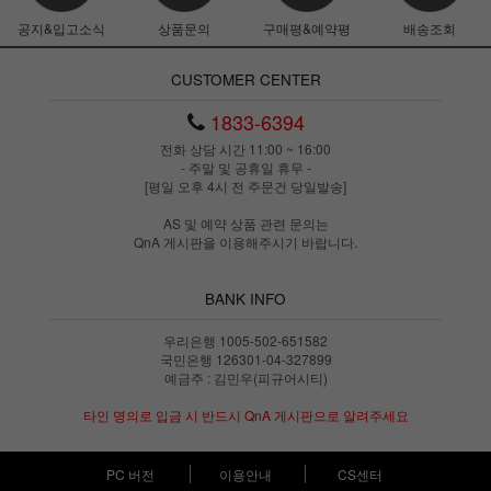
공지&입고소식
상품문의
구매평&예약평
배송조회
CUSTOMER CENTER
1833-6394
전화 상담 시간 11:00 ~ 16:00
- 주말 및 공휴일 휴무 -
[평일 오후 4시 전 주문건 당일발송]
AS 및 예약 상품 관련 문의는
QnA 게시판을 이용해주시기 바랍니다.
BANK INFO
우리은행 1005-502-651582
국민은행 126301-04-327899
예금주 : 김민우(피규어시티)
타인 명의로 입금 시 반드시 QnA 게시판으로 알려주세요
PC 버전
이용안내
CS센터