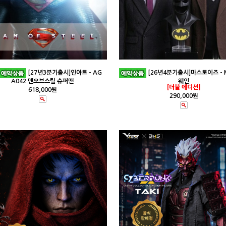
[27년3분기출시]인아트 - AG
[26년4분기출시]마스토이즈 - 
A042 맨오브스틸 슈퍼맨
웨인
[더블 에디션]
618,000원
290,000원