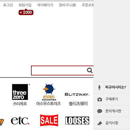
로그인
회원가입
마이페이지
장바구니(
0
)
주문조회
피규어시티는?
구매후기
문의게시판
공지사항