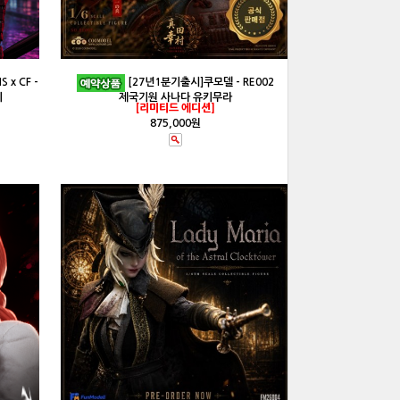
 x CF -
[27년1분기출시]쿠모델 - RE002
키
제국기원 사나다 유키무라
[리미티드 에디션]
875,000원