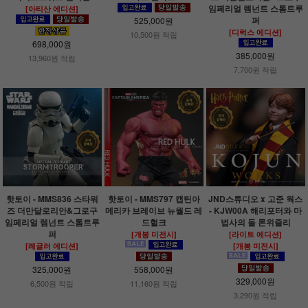
임페리얼 렘넌트 스톰트루
[아티산 에디션]
퍼
525,000원
[디럭스 에디션]
10,500원 적립
698,000원
385,000원
13,960원 적립
7,700원 적립
핫토이 - MMS836 스타워
핫토이 - MMS797 캡틴아
JND스튜디오 x 고준 웍스
즈 더만달로리안&그로구
메리카 브레이브 뉴월드 레
- KJW00A 해리포터와 마
임페리얼 렘넌트 스톰트루
드헐크
법사의 돌 론위즐리
퍼
[개봉 미전시]
[라이트 에디션]
[레귤러 에디션]
[개봉 미전시]
325,000원
558,000원
329,000원
6,500원 적립
11,160원 적립
3,290원 적립