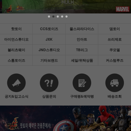
핫토이
CCS토이즈
풀스파라다이스
댐토이
아이언스튜디오
JXK
인아트
쓰리제로
블리츠웨이
JND스튜디오
TB리그
쿠모델
스톰토이즈
기타브랜드
세일/위탁상품
커스텀루즈
공지&입고소식
상품문의
구매평&예약평
배송조회