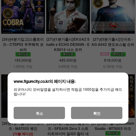
[26년4분기입고]스톰토이
[27년1분기출시]EKUAZ S
[27년3분기출시]인아트 -
즈 - CTSP02 우주해적 코
tudio x ECHO DESIGN - E
AG A042 맨오브스틸 슈퍼
브라
KS014 너스 조커
맨
193,000원
485,000원
618,000원
1,930원 적립
4,850원 적립
6,180원 적립
www.figurecity.co.kr의 페이지 내용:
피규어시티 모바일앱을 설치하시면 적립금 1000점을 추가지급 해드
립니다!
취소
확인
[26년4분기출시]마스토이
[26년4분기입고]스톰토이
[27년3분기출시]Mountain
즈 - MAT025 웨인
즈 - SFSA09 Zero 3 스트
Studio - MTS003 마크
리트파이터 알파3 찰리 내
[더블 에디션]