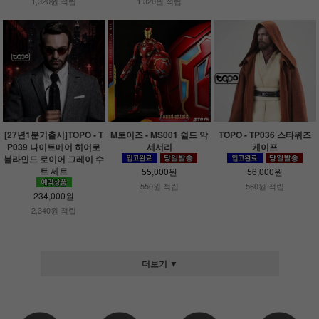
1,320원 적립
1,320원 적립
[27년1분기출시]TOPO - T
M토이즈 - MS001 쉴드 악
TOPO - TP036 스타워즈
P039 나이트메어 히어로
세서리
케이프
블라인드 로이어 그레이 수
트 세트
55,000원
56,000원
550원 적립
560원 적립
234,000원
2,340원 적립
더보기 ▼