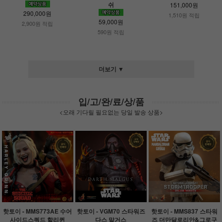
쉬
151,000원
290,000원
1,510원 적립
59,000원
2,900원 적립
590원 적립
더보기 ▼
입/고/완/료/상/품
<오래 기다릴 필요없는 당일 발송 상품>
핫토이 - MMS773AE 수어
핫토이 - VGM70 스타워즈
핫토이 - MMS837 스타워
사이드스쿼드 할리퀸
다스 말거스
즈 더만달로리안&그로구