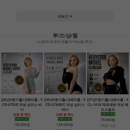
더보기 ▼
루/즈/상/품
<나만의 피규어 만들기! 커스텀 루즈>
[26년4분기출시]베리쿨 - V
[26년4분기출시]베리쿨 - V
[27년1분기출시]베리쿨 - V
CD-07D/E 여성 심리스 바
CD-07A/B/C 여성 심리스
CL-1018 제로세븐 여성 헤
디
바디
드스컬프
[2종 중 택1]
[3종 중 택1]
79,000원
132,000원
132,000원
790원 적립