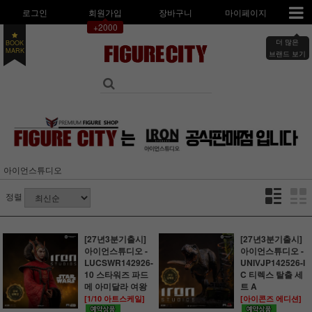
로그인
회원가입
장바구니
마이페이지
+2000
더 많은
BOOK
MARK
브랜드 보기
아이언스튜디오
정렬
[27년3분기출시]
[27년3분기출시]
아이언스튜디오 -
아이언스튜디오 -
LUCSWR142926-
UNIVJP142526-I
10 스타워즈 파드
C 티렉스 탈출 세
메 아미달라 여왕
트 A
[1/10 아트스케일]
[아이콘즈 에디션]