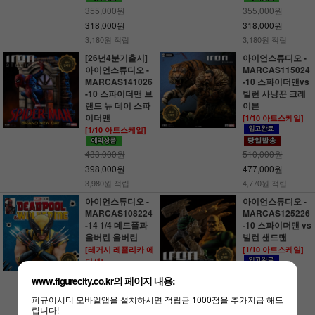
355,000원
355,000원
318,000원
318,000원
3,180원 적립
3,180원 적립
[26년4분기출시]
아이언스튜디오 -
아이언스튜디오 -
MARCAS115024
MARCAS141026
-10 스파이더맨vs
-10 스파이더맨 브
빌런 사냥꾼 크레
랜드 뉴 데이 스파
이븐
이더맨
[1/10 아트스케일]
[1/10 아트스케일]
433,000원
510,000원
398,000원
477,000원
3,980원 적립
4,770원 적립
아이언스튜디오 -
아이언스튜디오 -
MARCAS108224
MARCAS125226
-14 1/4 데드풀과
-10 스파이더맨 vs
울버린 울버린
빌런 샌드맨
[레거시 레플리카 에
[1/10 아트스케일]
디션]
(품절)
www.figurecity.co.kr의 페이지 내용:
1,660,000원
피규어시티 모바일앱을 설치하시면 적립금 1000점을 추가지급 해드
립니다!
1,350,000원