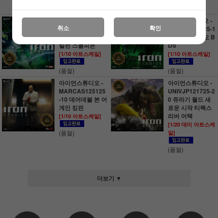
13,500원 적립
아이언스튜디오 -
아이언스튜디오 -
취소
확인
MARCAS128925
MATRIX128425-1
-10 스파이더맨 vs
0 매트릭스 네오 B
빌런 스콜피온
DS
[1/10 아트스케일]
[1/10 아트스케일]
(품절)
(품절)
아이언스튜디오 -
아이언스튜디오 -
MARCAS125125
UNIVJP121725-2
-10 데어데블 본 어
0 쥬라기 월드 새
게인 킹핀
로운 시작 티렉스
리버 어택
[1/10 아트스케일]
[1/20 데미 아트스케
(품절)
일]
(품절)
더보기 ▼