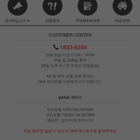
공지&입고소식
상품문의
구매평&예약평
배송조회
CUSTOMER CENTER
1833-6394
전화 상담 시간 11:00 ~ 16:00
- 주말 및 공휴일 휴무 -
[평일 오후 4시 전 주문건 당일발송]
AS 및 예약 상품 관련 문의는
QnA 게시판을 이용해주시기 바랍니다.
BANK INFO
우리은행 1005-502-651582
국민은행 126301-04-327899
예금주 : 김민우(피규어시티)
타인 명의로 입금 시 반드시 QnA 게시판으로 알려주세요