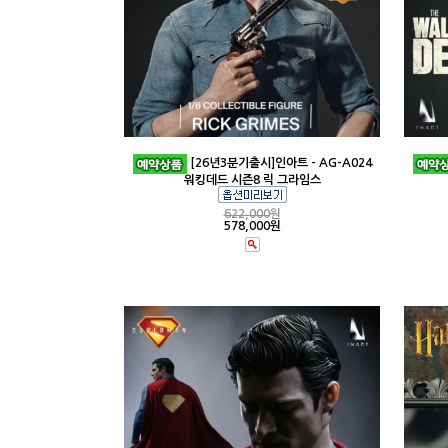
[26년3분기출시]인아트 - AG-A024
워킹데드 시즌8 릭 그라임스
622,000
원
578,000원