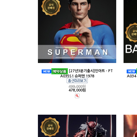
[27년3분기출시]인아트 - PT
A035S1 슈퍼맨 1978
A03
499,000
원
478,000원