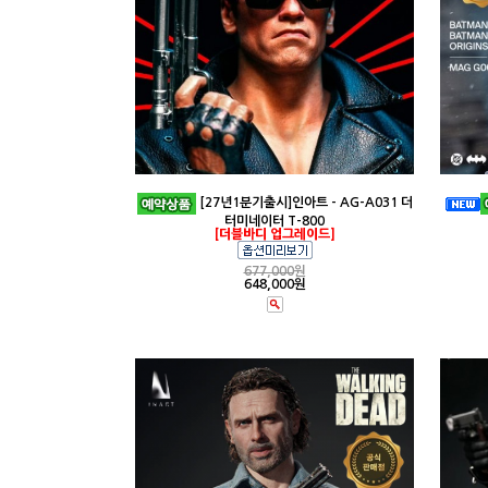
[27년1분기출시]인아트 - AG-A031 더
터미네이터 T-800
[더블바디 업그레이드]
677,000
원
648,000원