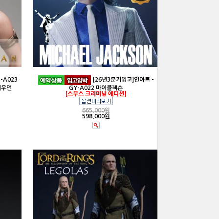
-A023
[26년3분기입고]인아트 -
더우먼
GY-A022 마이클잭슨
[스무스 크리미널 에디션]
665,000
원
598,000원