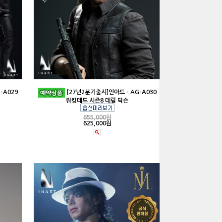
-A029
[27년2분기출시]인아트 - AG-A030
워킹데드 시즌8 데릴 딕슨
655,000
원
625,000원