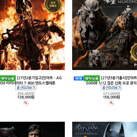
[27년2분기입고]인아트 - AG
[27년3분기출시]인아트 
036 터미네이터 T-800 엔도스켈레톤
G0008 1/12 검은 신화 오공 광지
755,000
원
177,000
원
728,000원
156,000원