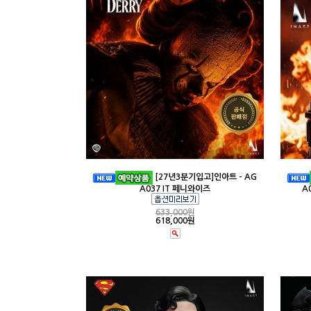
[27년3분기입고]인아트 - AG
A037 IT 페니와이즈
A
633,000
원
618,000원