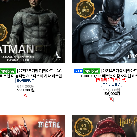
[27년2분기입고]인아트 - AG
[26년4분기출시]인아트 
4 배트맨 대 슈퍼맨 저스티스의 시작 배트맨
G0007 1/12 배트맨 아캄 오리진 배
[배틀데미지 에디션]
644,000
원
598,000원
177,000
원
156,000원