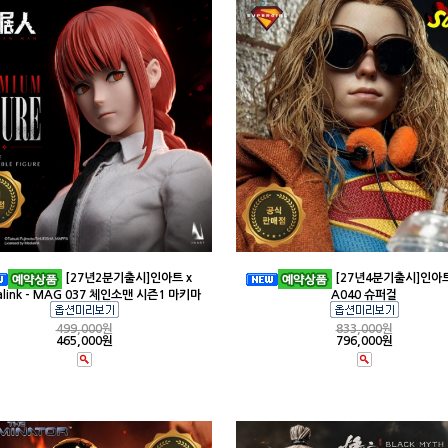
[27년2분기출시]인아트 x
[27년4분기출시]인아트
alink - MAG 037 체인소맨 시즌1 마키마
A040 슈퍼걸
499,000
원
833,000
원
465,000원
796,000원