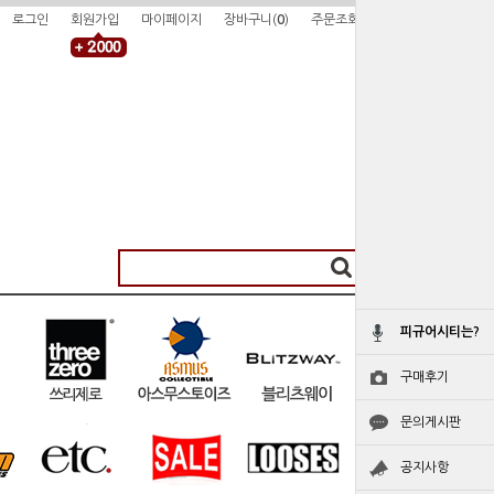
로그인
회원가입
마이페이지
장바구니(
0
)
주문조회
피규어시티는?
구매후기
문의게시판
공지사항