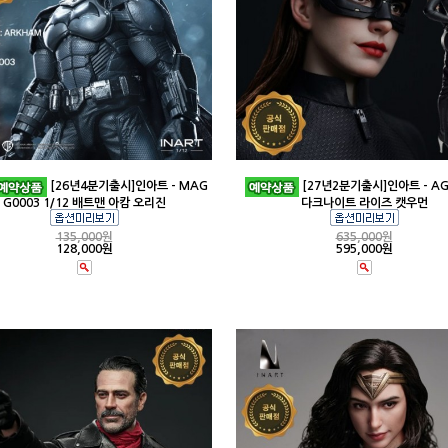
[26년4분기출시]인아트 - MAG
[27년2분기출시]인아트 - AG
G0003 1/12 배트맨 아캄 오리진
다크나이트 라이즈 캣우먼
135,000
원
635,000
원
128,000원
595,000원