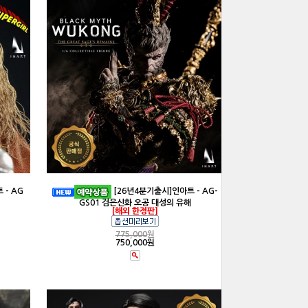
 - AG
[26년4분기출시]인아트 - AG-
GS01 검은신화 오공 대성의 유해
[해외 한정판]
775,000
원
750,000원