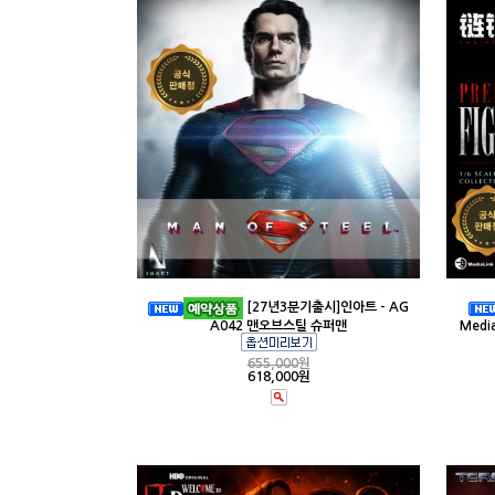
[27년3분기출시]인아트 - AG
A042 맨오브스틸 슈퍼맨
Medi
655,000
원
618,000원