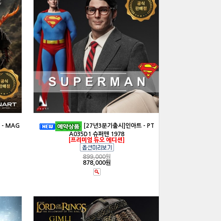
- MAG
[27년3분기출시]인아트 - PT
A035D1 슈퍼맨 1978
[프리미엄 듀오 에디션]
899,000
원
878,000원