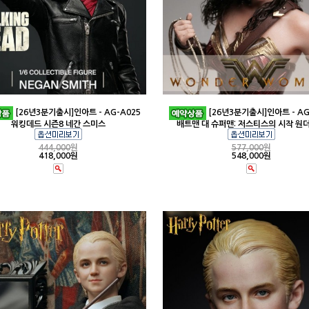
[26년3분기출시]인아트 - AG-A025
[26년3분기출시]인아트 - AG
워킹데드 시즌8 네간 스미스
배트맨 대 슈퍼맨: 저스티스의 시작 원
444,000
원
577,000
원
418,000원
548,000원