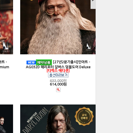
▶
트 -
[27년2분기출시]인아트 -
mium
AG032D 해리포터 알버스 덤블도어 Deluxe
[디럭스 에디션]
633,000
원
614,000원