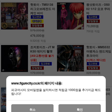
핫토이 - TMS138
원샷토이즈 - OS0
리그오브레전드 아
02 1/12 요코 쿠라
케인 바이
마
70,000원
579,000원
700원 적립
476,000원
9,520원 적립
조커토이즈 - JT M
핫토이 - MMS532
K50 데미지 헬멧
어벤져스 엔드게임
호크아이
[AS/교환/반품 불가
상품]
[디럭스 에디션]
179,000원
328,000원
126,000원
248,000원
www.figurecity.co.kr의 페이지 내용:
2,480원 적립
핫토이 - MMS815
핫토이 - MMS803
피규어시티 모바일앱을 설치하시면 적립금 1000점을 추가지급 해드
립니다!
릴로&스티치 스티
007 노타임투다이
치
제임스 본드
취소
확인