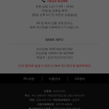
1833-6394
전화 상담 시간 11:00 ~ 16:00
- 주말 및 공휴일 휴무 -
[평일 오후 4시 전 주문건 당일발송]
AS 및 예약 상품 관련 문의는
QnA 게시판을 이용해주시기 바랍니다.
BANK INFO
우리은행 1005-502-651582
국민은행 126301-04-327899
예금주 : 김민우(피규어시티)
타인 명의로 입금 시 반드시 QnA 게시판으로 알려주세요
PC 버전
이용안내
CS센터
: 피규어시티
상호명
: 부산 해운대구 재반로27번길 33, 2층 피규어시티
주소
: 김민우외 1명 /
: 김민우
대표
개인정보책임자
: 617-37-43818
사업자등록번호
: 제2015-부산해운-0051호
통신판매업신고번호