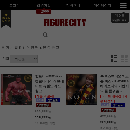
로그인
회원가입
장바구니
마이페이지
+2000
더 많은
BOOK
MARK
브랜드 보기
특 가 세 일 & 위 탁 판 매 & 인 증 중 고
정렬
핫토이 - MMS797
JND스튜디오 x 고
캡틴아메리카 브레
준 웍스 - KJW00A
이브 뉴월드 레드
해리포터와 마법사
헐크
의 돌 론위즐리
[개봉 미전시]
[라이트 에디션] [개
봉 미전시]
655,000원
455,000원
558,000원
329,000원
11,160원 적립
3,290원 적립