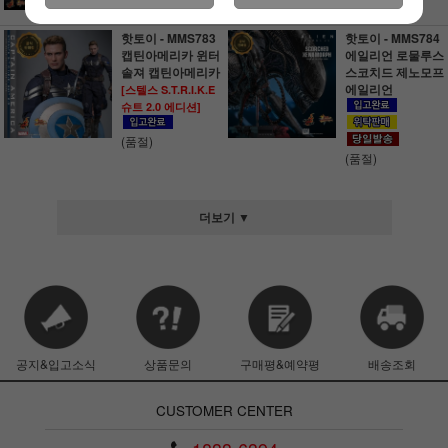
(품절)
(품절)
핫토이 - MMS783
핫토이 - MMS784
캡틴아메리카 윈터
에일리언 로물루스
솔져 캡틴아메리카
스코치드 제노모프
에일리언
[스텔스 S.T.R.I.K.E
슈트 2.0 에디션]
(품절)
(품절)
더보기 ▼
공지&입고소식
상품문의
구매평&예약평
배송조회
CUSTOMER CENTER